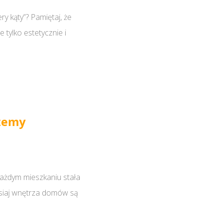
y kąty”? Pamiętaj, że
tylko estetycznie i
ożemy
każdym mieszkaniu stała
isiaj wnętrza domów są