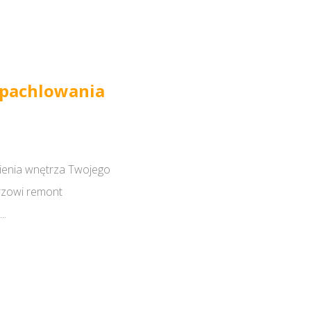
zpachlowania
ienia wnętrza Twojego
rzowi remont
..