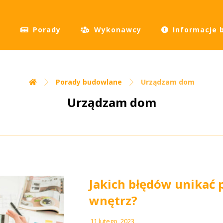
Porady
Wykonawcy
Informacje 
Porady budowlane
Urządzam dom
Urządzam dom
Jakich błędów unikać p
wnętrz?
11 lutego, 2023