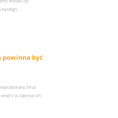
niemy dostarczyć
każdego ...
a powinna być
 wybudowany, teraz
 wnętrz w zakresie ich