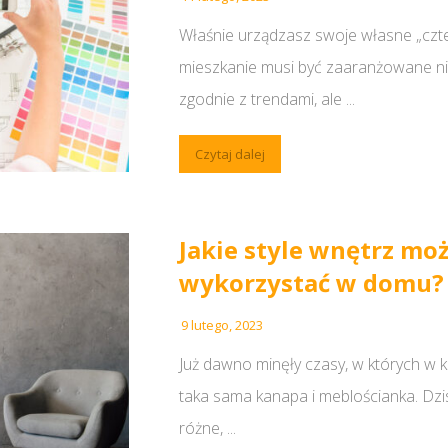
Właśnie urządzasz swoje własne „czter
mieszkanie musi być zaaranżowane nie 
zgodnie z trendami, ale ...
Czytaj dalej
Jakie style wnętrz m
wykorzystać w domu?
9 lutego, 2023
Już dawno minęły czasy, w których w 
taka sama kanapa i meblościanka. Dz
różne, ...