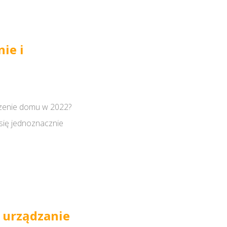
ie i
czenie domu w 2022?
 się jednoznacznie
 urządzanie