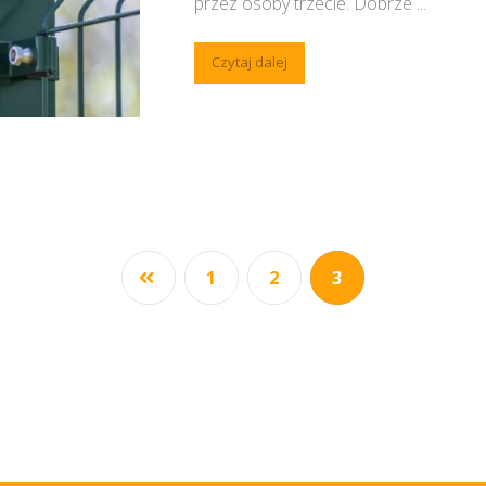
przez osoby trzecie. Dobrze ...
Czytaj dalej
1
2
3