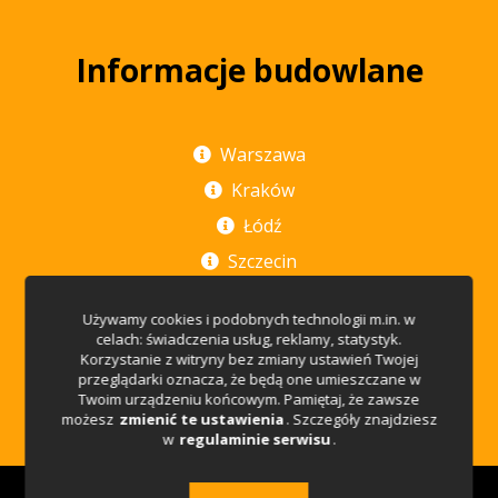
Informacje budowlane
Warszawa
Kraków
Łódź
Szczecin
Poznań
Używamy cookies i podobnych technologii m.in. w
Rzeszów
celach: świadczenia usług, reklamy, statystyk.
Korzystanie z witryny bez zmiany ustawień Twojej
Wrocław
przeglądarki oznacza, że będą one umieszczane w
Twoim urządzeniu końcowym. Pamiętaj, że zawsze
Trójmiasto
możesz
zmienić te ustawienia
. Szczegóły znajdziesz
w
regulaminie serwisu
.