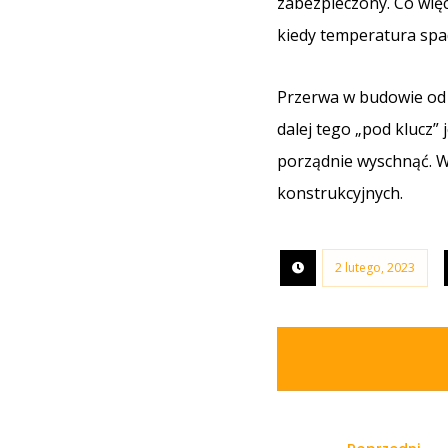
zabezpieczony. Co wię
kiedy temperatura spad
Przerwa w budowie od 
dalej tego „pod klucz”
porządnie wyschnąć. W
konstrukcyjnych.
2 lutego, 2023