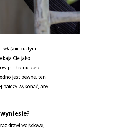
t właśnie na tym
ekają Cię jako
sów pochłonie cała
edno jest pewne, ten
lej należy wykonać, aby
 wyniesie?
az drzwi wejściowe,