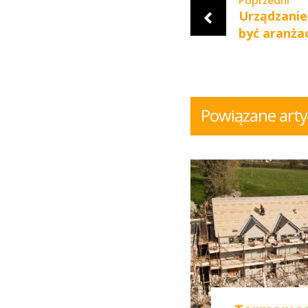
Poprzedni
Urządzanie
być aranża
Powiązane artyk