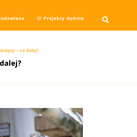
budowlane
Projekty domów
nięty – co dalej?
dalej?