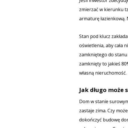
Jeśli inwestor zdecydu
zmierzać w kierunku tz
armaturę łazienkową. N
Stan pod klucz zakłada
oświetlenia, aby cała
zamkniętego do stanu 
zamknięty to jakieś 80
własną nieruchomość.
Jak długo może 
Dom w stanie surowym z
zastaje zima. Czy moż
dokończyć budowę domu