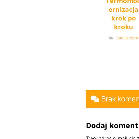
Termomo
ernizacja
krok po
kroku
Buduję dom
Brak komen
Dodaj koment
Twój adres e-mail nie 