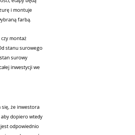
ości, etapy będą
zurę i montuje
wybraną farbą.
i czy montaż
 Od stanu surowego
 stan surowy
ałej inwestycji we
się, że inwestora
 aby dopiero wtedy
jest odpowiednio