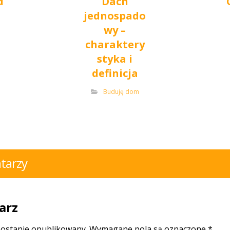
d
Dach
jednospado
wy –
charaktery
styka i
definicja
Buduję dom
tarzy
arz
zostanie opublikowany.
Wymagane pola są oznaczone
*