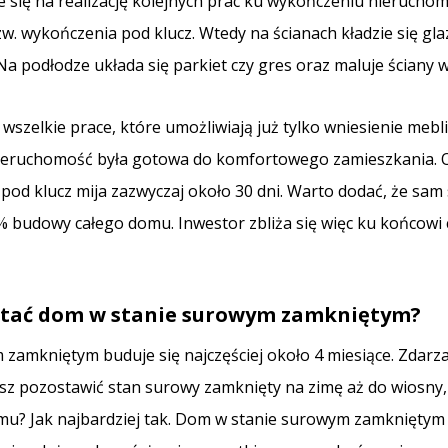
je się na realizację kolejnych prac ku wykończeniu nieruchom
w. wykończenia pod klucz. Wtedy na ścianach kładzie się gla
a podłodze układa się parkiet czy gres oraz maluje ściany 
 wszelkie prace, które umożliwiają już tylko wniesienie mebl
 nieruchomość była gotowa do komfortowego zamieszkania.
pod klucz mija zazwyczaj około 30 dni. Warto dodać, że sam
% budowy całego domu. Inwestor zbliża się więc ku końcowi c
stać dom w stanie surowym zamkniętym?
amkniętym buduje się najczęściej około 4 miesiące. Zdarza 
esz pozostawić stan surowy zamknięty na zimę aż do wiosny,
? Jak najbardziej tak. Dom w stanie surowym zamkniętym 