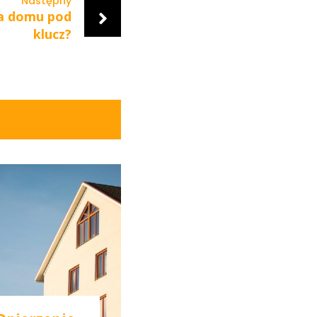
Następny
a domu pod
klucz?