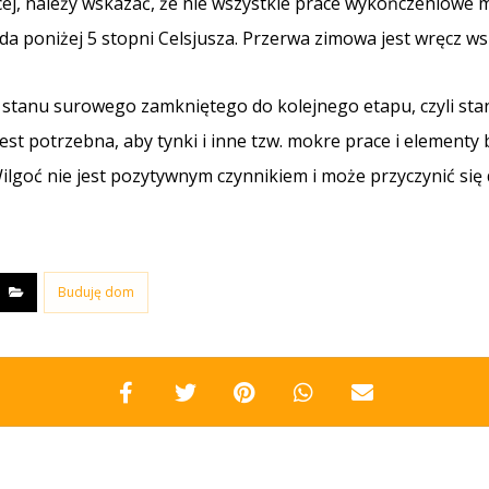
cej, należy wskazać, że nie wszystkie prace wykończeniowe
a poniżej 5 stopni Celsjusza. Przerwa zimowa jest wręcz w
stanu surowego zamkniętego do kolejnego etapu, czyli sta
 jest potrzebna, aby tynki i inne tzw. mokre prace i element
ilgoć nie jest pozytywnym czynnikiem i może przyczynić si
Buduję dom