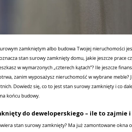
surowym zamkniętym albo budowa Twojej nieruchomości jes
oznacza stan surowy zamknięty domu, jakie jeszcze prace cz
szkasz w wymarzonych „czterech kątach”? Ile jeszcze finan
u potrwa, zanim wyposażysz nieruchomość w wybrane meble? J
tnich. Dowiedz się, co to jest stan surowy zamknięty i co da
 na końcu budowy.
nięty do deweloperskiego – ile to zajmie i
zawiera stan surowy zamknięty? Ma już zamontowane okna or