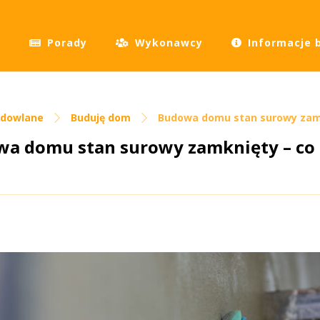
Porady
Wykonawcy
Informacje 
udowlane
Buduję dom
Budowa domu stan surowy zamk
a domu stan surowy zamknięty – co 