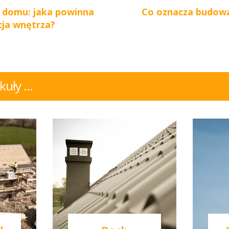
 domu: jaka powinna
Co oznacza budow
cja wnętrza?
uły ...