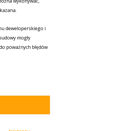
 można wykonywać,
skazana.
nu deweloperskiego i
y budowy mogły
ę do poważnych błędów