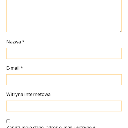
Nazwa
*
E-mail
*
Witryna internetowa
Zapisz moje dane, adres e-mail i witrynę w