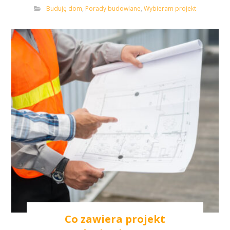
Buduję dom
,
Porady budowlane
,
Wybieram projekt
Co zawiera projekt