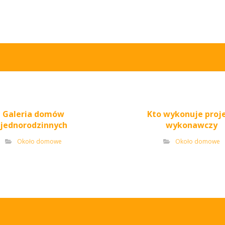
Galeria domów
Kto wykonuje proj
jednorodzinnych
wykonawczy
Około domowe
Około domowe