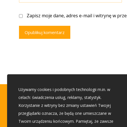
Zapisz moje dane, adres e-mail i witrynę w prz
Opublikuj komentarz
Używamy cookies i podobnych technologii m.in. w
Porady budowlane
celach: świadczenia usług, reklamy, statystyk.
Korzystanie z witryny bez zmiany ustawień Twojej
przeglądarki oznacza, że będą one umieszczane w
Etap 1 - Przed budową
Twoim urządzeniu końcowym. Pamiętaj, że zawsze