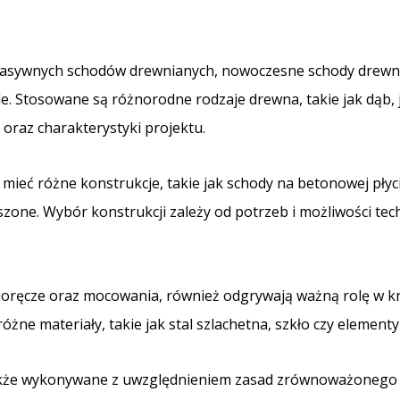
masywnych schodów drewnianych, nowoczesne schody drewnia
le. Stosowane są różnorodne rodzaje drewna, takie jak dąb, 
 oraz charakterystyki projektu.
eć różne konstrukcje, takie jak schody na betonowej płyci
zone. Wybór konstrukcji zależy od potrzeb i możliwości te
, poręcze oraz mocowania, również odgrywają ważną rolę w
óżne materiały, takie jak stal szlachetna, szkło czy element
kże wykonywane z uwzględnieniem zasad zrównoważonego r