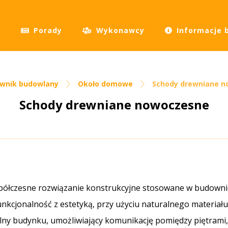
Porady
Wykonawcy
Informacje 
ownik budowlany
Około domowe
Schody drewniane 
Schody drewniane nowoczesne
ółczesne rozwiązanie konstrukcyjne stosowane w budowni
funkcjonalność z estetyką, przy użyciu naturalnego materiał
lny budynku, umożliwiający komunikację pomiędzy piętrami,