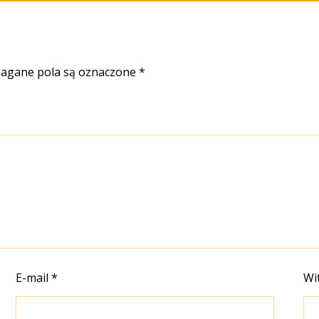
gane pola są oznaczone
*
E-mail
*
Wi