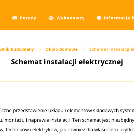
Porady
Wykonawcy
Informacje 
ownik budowlany
Około domowe
Schemat instalacji e
Schemat instalacji elektrycznej
raficzne przedstawienie układu i elementów składowych syst
montażu i naprawie instalacji. Ten schemat jest niezbędny
, techników i elektryków, jak również dla właścicieli i uż