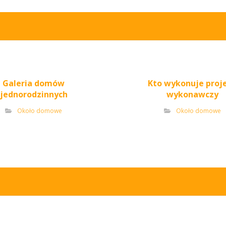
Galeria domów
Kto wykonuje proj
jednorodzinnych
wykonawczy
Około domowe
Około domowe