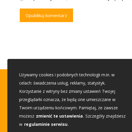
Opublikuj komentarz
Używamy cookies i podobnych technologii m.in. w
Porady budowlane
celach: świadczenia usług, reklamy, statystyk.
Korzystanie z witryny bez zmiany ustawień Twojej
przeglądarki oznacza, że będą one umieszczane w
Etap 1 - Przed budową
Twoim urządzeniu końcowym. Pamiętaj, że zawsze
Etap 2 - Wybieam projekt
możesz
zmienić te ustawienia
. Szczegóły znajdziesz
w
regulaminie serwisu
.
Etap 3 - Buduję dom