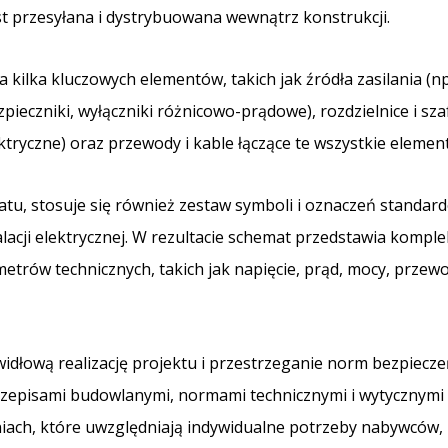
est przesyłana i dystrybuowana wewnątrz konstrukcji.
a kilka kluczowych elementów, takich jak źródła zasilania (np.
zpieczniki, wyłączniki różnicowo-prądowe), rozdzielnice i sza
ktryczne) oraz przewody i kable łączące te wszystkie element
tu, stosuje się również zestaw symboli i oznaczeń standar
alacji elektrycznej. W rezultacie schemat przedstawia komp
etrów technicznych, takich jak napięcie, prąd, mocy, przew
ową realizację projektu i przestrzeganie norm bezpieczeńs
rzepisami budowlanymi, normami technicznymi i wytycznymi
niach, które uwzględniają indywidualne potrzeby nabywców, 