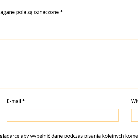
gane pola są oznaczone
*
E-mail
*
Wi
eglądarce aby wypełnić dane podczas pisania kolejnych kome