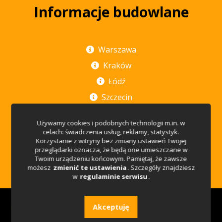
Informacje budowlane
Warszawa
Kraków
Łódź
Szczecin
Poznań
Używamy cookies i podobnych technologii m.in. w
Rzeszów
celach: świadczenia usług, reklamy, statystyk.
Korzystanie z witryny bez zmiany ustawień Twojej
Wrocław
przeglądarki oznacza, że będą one umieszczane w
Twoim urządzeniu końcowym. Pamiętaj, że zawsze
Trójmiasto
możesz
zmienić te ustawienia
. Szczegóły znajdziesz
w
regulaminie serwisu
.
Akceptuję
Budujemy.pl
© 2026 . Wszelkie prawa zastrzeżone.
Regulamin serwisu