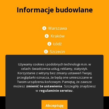
Informacje budowlane
Warszawa
Kraków
Łódź
Szczecin
Poznań
Używamy cookies i podobnych technologii m.in. w
Rzeszów
celach: świadczenia usług, reklamy, statystyk.
Korzystanie z witryny bez zmiany ustawień Twojej
Wrocław
przeglądarki oznacza, że będą one umieszczane w
Twoim urządzeniu końcowym. Pamiętaj, że zawsze
Trójmiasto
możesz
zmienić te ustawienia
. Szczegóły znajdziesz
w
regulaminie serwisu
.
Akceptuję
Budujemy.pl
© 2026 . Wszelkie prawa zastrzeżone.