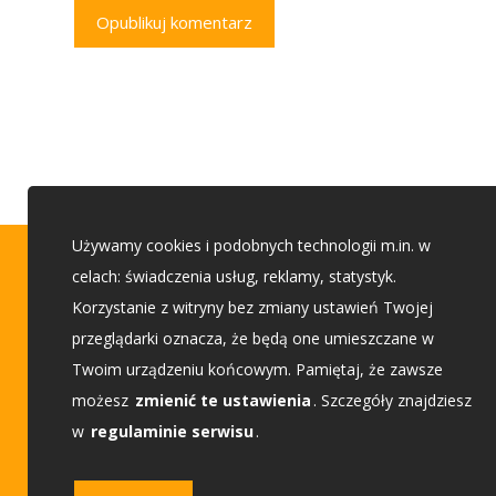
Opublikuj komentarz
Używamy cookies i podobnych technologii m.in. w
Porady budowlane
celach: świadczenia usług, reklamy, statystyk.
Korzystanie z witryny bez zmiany ustawień Twojej
przeglądarki oznacza, że będą one umieszczane w
Etap 1 - Przed budową
Twoim urządzeniu końcowym. Pamiętaj, że zawsze
Etap 2 - Wybieam projekt
możesz
zmienić te ustawienia
. Szczegóły znajdziesz
w
regulaminie serwisu
.
Etap 3 - Buduję dom
Etap 4 - Urządzam dom