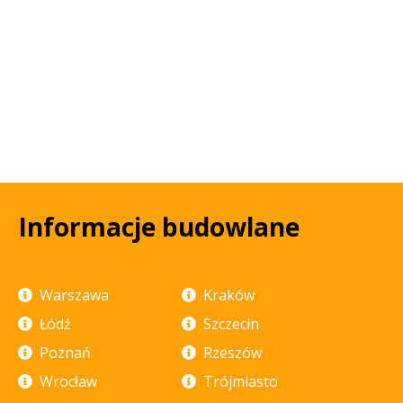
Informacje budowlane
Warszawa
Kraków
Łódź
Szczecin
Poznań
Rzeszów
Wrocław
Trójmiasto