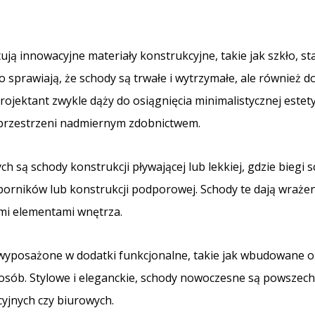
ą innowacyjne materiały konstrukcyjne, takie jak szkło, st
ko sprawiają, że schody są trwałe i wytrzymałe, ale również 
ektant zwykle dąży do osiągnięcia minimalistycznej estety
 przestrzeni nadmiernym zdobnictwem.
są schody konstrukcji pływającej lub lekkiej, gdzie biegi 
orników lub konstrukcji podporowej. Schody te dają wrażeni
mi elementami wnętrza.
yposażone w dodatki funkcjonalne, takie jak wbudowane oś
ych osób. Stylowe i eleganckie, schody nowoczesne są powsz
yjnych czy biurowych.