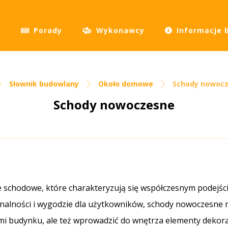
Porady
Wykonawcy
Informacje 
Słownik budowlany
Około domowe
Schody nowoc
Schody nowoczesne
e schodowe, które charakteryzują się współczesnym podejś
onalności i wygodzie dla użytkowników, schody nowoczesne m
i budynku, ale też wprowadzić do wnętrza elementy dekora