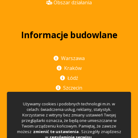
Obszar działania
Informacje budowlane
Warszawa
Kraków
Łódź
Szczecin
Poznań
Używamy cookies i podobnych technologii m.in. w
Rzeszów
celach: świadczenia usług, reklamy, statystyk.
Korzystanie z witryny bez zmiany ustawień Twojej
Wrocław
przeglądarki oznacza, że będą one umieszczane w
Twoim urządzeniu końcowym. Pamiętaj, że zawsze
Trójmiasto
możesz
zmienić te ustawienia
. Szczegóły znajdziesz
w
regulaminie serwisu
.