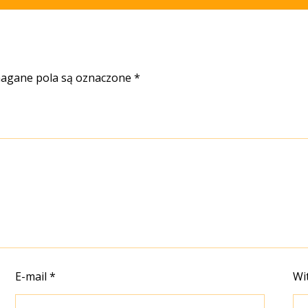
gane pola są oznaczone
*
E-mail
*
Wi