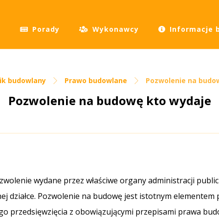
Porady
Wykonawcy
Informacje 
ik budowlany
Prawo budowlane
Pozwolenie na budo
Pozwolenie na budowę kto wydaje
zwolenie wydane przez właściwe organy administracji publi
ej działce. Pozwolenie na budowę jest istotnym elementem
o przedsięwzięcia z obowiązującymi przepisami prawa b