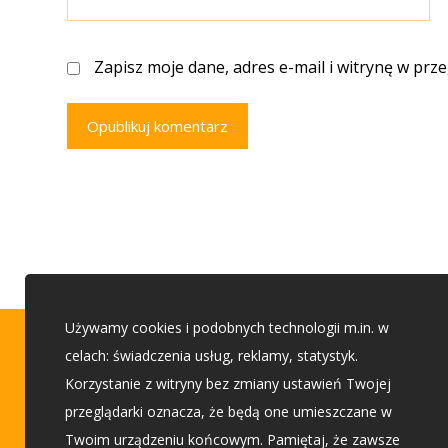
Zapisz moje dane, adres e-mail i witrynę w prz
Opublikuj komentarz
Używamy cookies i podobnych technologii m.in. w
Porady budowlane
celach: świadczenia usług, reklamy, statystyk.
Korzystanie z witryny bez zmiany ustawień Twojej
przeglądarki oznacza, że będą one umieszczane w
Etap 1 - Przed budową
Twoim urządzeniu końcowym. Pamiętaj, że zawsze