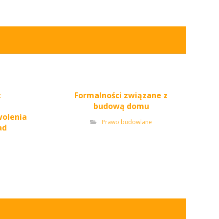
t
Formalności związane z
budową domu
olenia
Prawo budowlane
ad