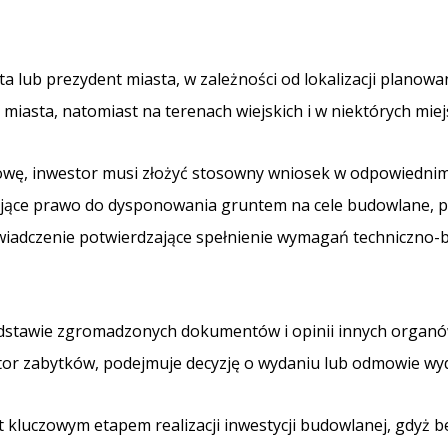
 lub prezydent miasta, w zależności od lokalizacji planowan
t miasta, natomiast na terenach wiejskich i w niektórych mie
owę, inwestor musi złożyć stosowny wniosek w odpowiednim
ające prawo do dysponowania gruntem na cele budowlane, 
wiadczenie potwierdzające spełnienie wymagań techniczno-
odstawie zgromadzonych dokumentów i opinii innych organów 
tor zabytków, podejmuje decyzję o wydaniu lub odmowie w
 kluczowym etapem realizacji inwestycji budowlanej, gdyż b