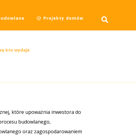
budowlane
Projekty domów
wę kto wydaje
cznej, które upoważnia inwestora do
 procesu budowlanego,
udowlanego oraz zagospodarowaniem