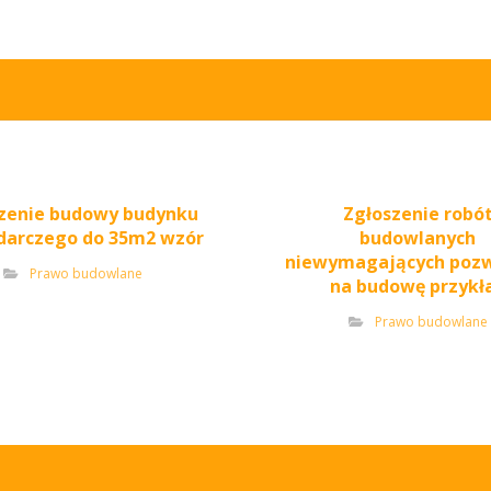
zenie budowy budynku
Zgłoszenie robó
darczego do 35m2 wzór
budowlanych
niewymagających pozw
Prawo budowlane
na budowę przykł
Prawo budowlane