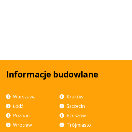
Informacje budowlane
Warszawa
Kraków
Łódź
Szczecin
Poznań
Rzeszów
Wrocław
Trójmiasto