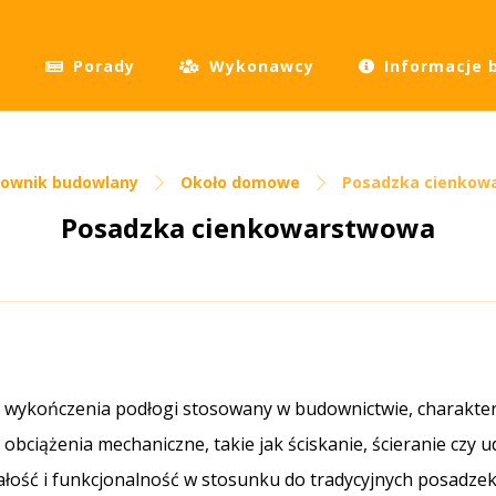
Porady
Wykonawcy
Informacje 
łownik budowlany
Około domowe
Posadzka cienkow
Posadzka cienkowarstwowa
wykończenia podłogi stosowany w budownictwie, charaktery
obciążenia mechaniczne, takie jak ściskanie, ścieranie czy 
wałość i funkcjonalność w stosunku do tradycyjnych posadze