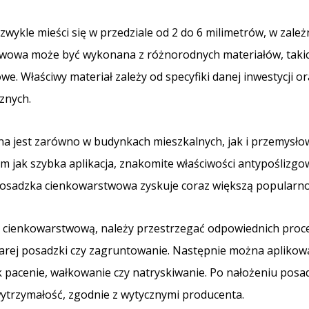
ykle mieści się w przedziale od 2 do 6 milimetrów, w zależ
twowa może być wykonana z różnorodnych materiałów, takic
e. Właściwy materiał zależy od specyfiki danej inwestycji o
znych.
 jest zarówno w budynkach mieszkalnych, jak i przemysłow
im jak szybka aplikacja, znakomite właściwości antypoślizgow
posadzka cienkowarstwowa zyskuje coraz większą popularno
cienkowarstwową, należy przestrzegać odpowiednich proce
 starej posadzki czy zagruntowanie. Następnie można apliko
k pacenie, wałkowanie czy natryskiwanie. Po nałożeniu posad
wytrzymałość, zgodnie z wytycznymi producenta.