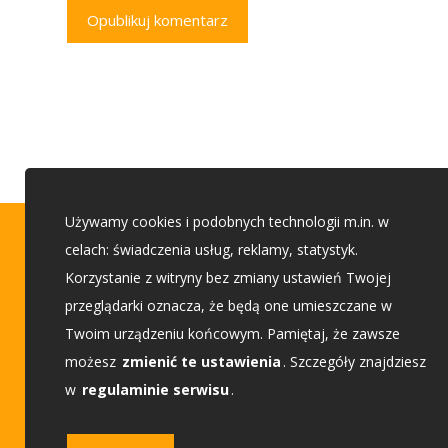
Opublikuj komentarz
Używamy cookies i podobnych technologii m.in. w
Porady budowlane
celach: świadczenia usług, reklamy, statystyk.
Korzystanie z witryny bez zmiany ustawień Twojej
przeglądarki oznacza, że będą one umieszczane w
Etap 1 - Przed budową
Twoim urządzeniu końcowym. Pamiętaj, że zawsze
Etap 2 - Wybieam projekt
możesz
zmienić te ustawienia
. Szczegóły znajdziesz
w
regulaminie serwisu
.
Etap 3 - Buduję dom
Etap 4 - Urządzam dom