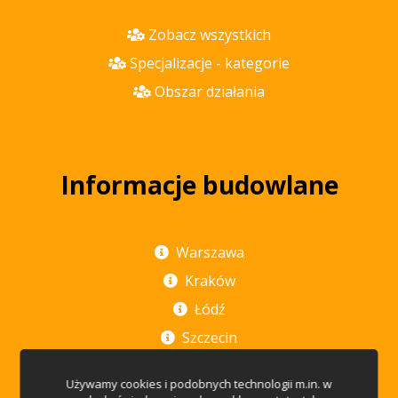
Zobacz wszystkich
Specjalizacje - kategorie
Obszar działania
Informacje budowlane
Warszawa
Kraków
Łódź
Szczecin
Poznań
Używamy cookies i podobnych technologii m.in. w
Rzeszów