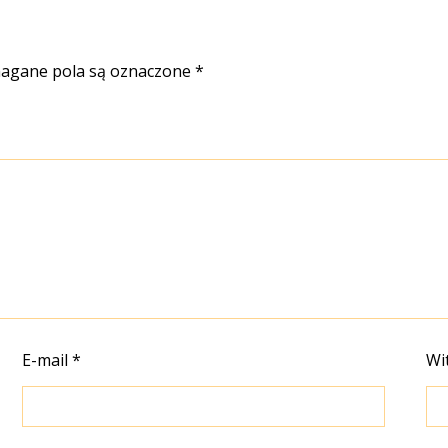
gane pola są oznaczone
*
E-mail
*
Wi