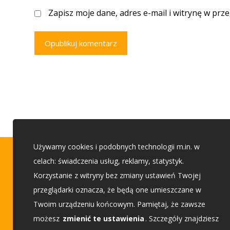
Zapisz moje dane, adres e-mail i witrynę w prz
Opublikuj komentarz
Używamy cookies i podobnych technologii m.in. w
Porady budowlane
celach: świadczenia usług, reklamy, statystyk.
Korzystanie z witryny bez zmiany ustawień Twojej
przeglądarki oznacza, że będą one umieszczane w
Etap 1 - Przed budową
Twoim urządzeniu końcowym. Pamiętaj, że zawsze
Etap 2 - Wybieam projekt
możesz
zmienić te ustawienia
. Szczegóły znajdziesz