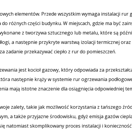
wowych elementów. Przede wszystkim wymaga instalacji rur 
 do różnych części budynku. W miejscach, gdzie ma być za
 wykonane z tworzywa sztucznego lub metalu, które są późni
łogi, a następnie przykryte warstwą izolacji termicznej ora
za zadanie przekazywać ciepło z rur do pomieszczeń.
wania jest kocioł gazowy, który odpowiada za przekształc
która następnie krąży w systemie rur ogrzewania podłogowe
nia mają istotne znaczenie dla osiągnięcia odpowiedniej t
e zalety, takie jak możliwość korzystania z tańszego źród
m, a także przyjazne środowisku, gdyż emisja gazów ciepla
a się natomiast skomplikowany proces instalacji i konieczn