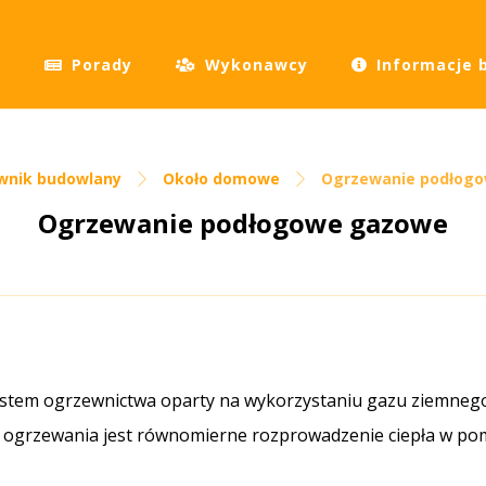
Porady
Wykonawcy
Informacje 
wnik budowlany
Około domowe
Ogrzewanie podłog
Ogrzewanie podłogowe gazowe
tem ogrzewnictwa oparty na wykorzystaniu gazu ziemnego 
 ogrzewania jest równomierne rozprowadzenie ciepła w pom