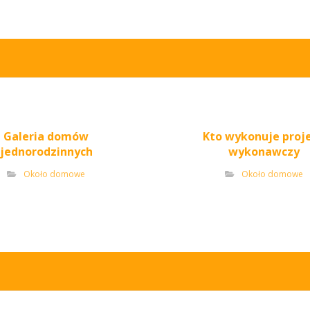
Galeria domów
Kto wykonuje proj
jednorodzinnych
wykonawczy
Około domowe
Około domowe