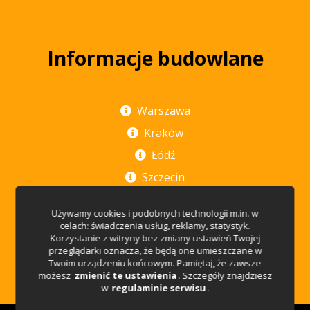
Informacje budowlane
Warszawa
Kraków
Łódź
Szczecin
Poznań
Używamy cookies i podobnych technologii m.in. w
Rzeszów
celach: świadczenia usług, reklamy, statystyk.
Korzystanie z witryny bez zmiany ustawień Twojej
Wrocław
przeglądarki oznacza, że będą one umieszczane w
Twoim urządzeniu końcowym. Pamiętaj, że zawsze
Trójmiasto
możesz
zmienić te ustawienia
. Szczegóły znajdziesz
w
regulaminie serwisu
.