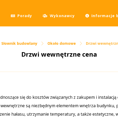
Porady
Wykonawcy
Informacje 
Słownik budowlany
Około domowe
Drzwi wewnętrz
Drzwi wewnętrzne cena
odnoszące się do kosztów związanych z zakupem i instalacj
 wewnętrzne są niezbędnym elementem wnętrza budynku, pe
zenie hałasu, utrzymanie temperatury, a także estetyczne, w