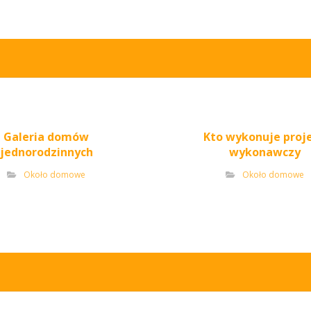
Galeria domów
Kto wykonuje proj
jednorodzinnych
wykonawczy
Około domowe
Około domowe