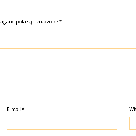
gane pola są oznaczone
*
E-mail
*
Wi