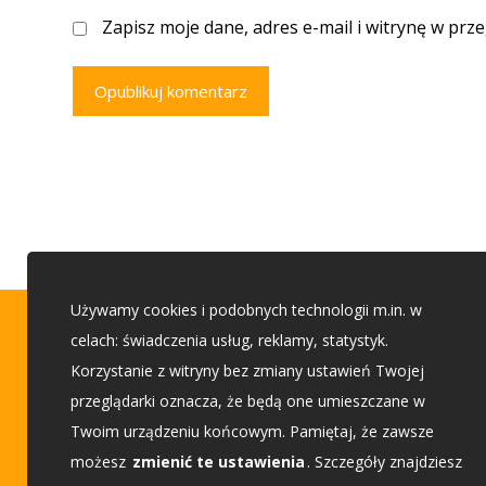
Zapisz moje dane, adres e-mail i witrynę w prz
Opublikuj komentarz
Używamy cookies i podobnych technologii m.in. w
Porady budowlane
celach: świadczenia usług, reklamy, statystyk.
Korzystanie z witryny bez zmiany ustawień Twojej
przeglądarki oznacza, że będą one umieszczane w
Etap 1 - Przed budową
Twoim urządzeniu końcowym. Pamiętaj, że zawsze
Etap 2 - Wybieam projekt
możesz
zmienić te ustawienia
. Szczegóły znajdziesz