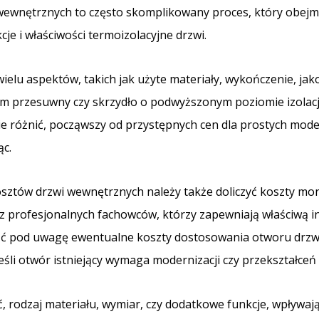
ewnętrznych to często skomplikowany proces, który obejmu
kcje i właściwości termoizolacyjne drzwi.
ielu aspektów, takich jak użyte materiały, wykończenie, jak
em przesuwny czy skrzydło o podwyższonym poziomie izolacji
 różnić, począwszy od przystępnych cen dla prostych modeli
c.
sztów drzwi wewnętrznych należy także doliczyć koszty mo
 profesjonalnych fachowców, którzy zapewniają właściwą i
iąć pod uwagę ewentualne koszty dostosowania otworu dr
eśli otwór istniejący wymaga modernizacji czy przekształce
, rodzaj materiału, wymiar, czy dodatkowe funkcje, wpływa