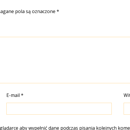
gane pola są oznaczone
*
E-mail
*
Wi
eglądarce aby wypełnić dane podczas pisania kolejnych kome