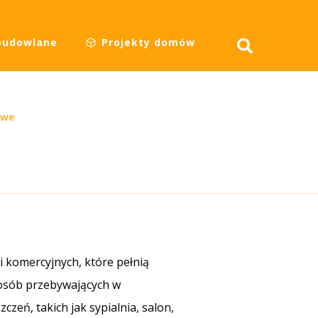
budowlane
Projekty domów
owe
 komercyjnych, które pełnią
 osób przebywających w
eń, takich jak sypialnia, salon,