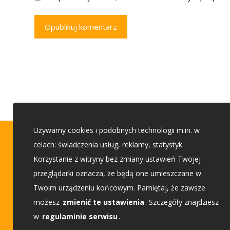
Opublikuj komentarz
Używamy cookies i podobnych technologii m.in. w
Porady budowlane
celach: świadczenia usług, reklamy, statystyk.
Korzystanie z witryny bez zmiany ustawień Twojej
przeglądarki oznacza, że będą one umieszczane w
Etap 1 - Przed budową
Twoim urządzeniu końcowym. Pamiętaj, że zawsze
Etap 2 - Wybieam projekt
możesz
zmienić te ustawienia
. Szczegóły znajdziesz
w
regulaminie serwisu
.
Etap 3 - Buduję dom