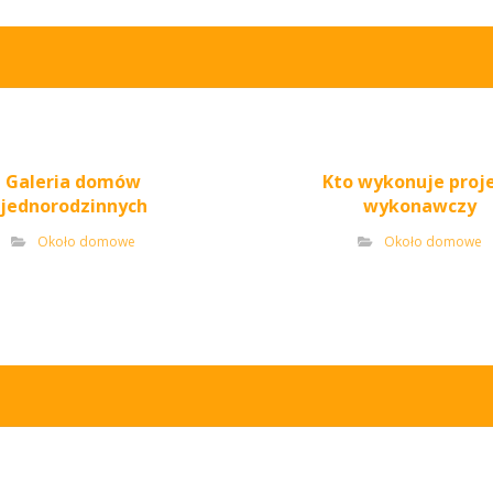
Galeria domów
Kto wykonuje proj
jednorodzinnych
wykonawczy
Około domowe
Około domowe