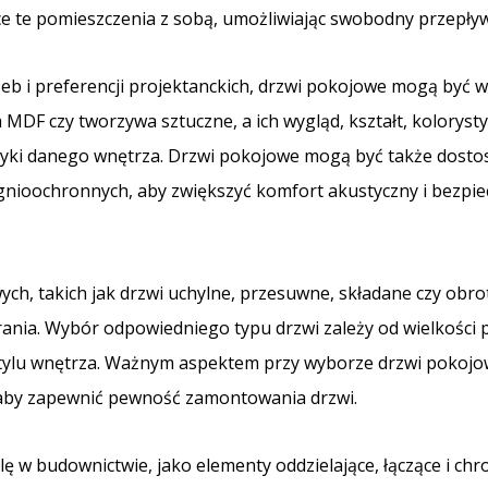
zące te pomieszczenia z sobą, umożliwiając swobodny przepły
zeb i preferencji projektanckich, drzwi pokojowe mogą być 
ka MDF czy tworzywa sztuczne, a ich wygląd, kształt, kolorys
etyki danego wnętrza. Drzwi pokojowe mogą być także dost
gnioochronnych, aby zwiększyć komfort akustyczny i bezpi
ych, takich jak drzwi uchylne, przesuwne, składane czy obro
nia. Wybór odpowiedniego typu drzwi zależy od wielkości po
e stylu wnętrza. Ważnym aspektem przy wyborze drzwi pokoj
 aby zapewnić pewność zamontowania drzwi.
ę w budownictwie, jako elementy oddzielające, łączące i chr