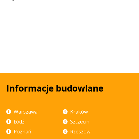
Informacje budowlane
Warszawa
Kraków
Łódź
Szczecin
Poznań
Rzeszów