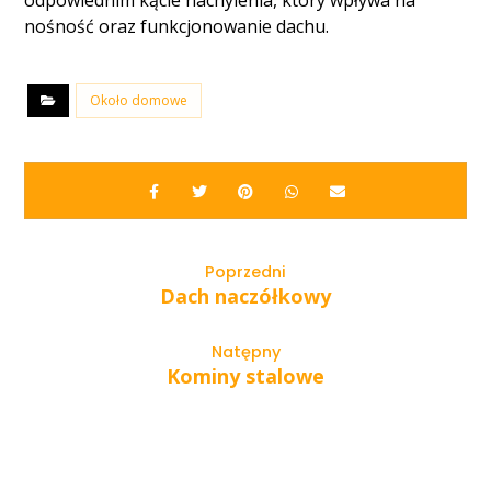
odpowiednim kącie nachylenia, który wpływa na
nośność oraz funkcjonowanie dachu.
Około domowe
Poprzedni
Dach naczółkowy
Natępny
Kominy stalowe