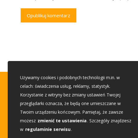
Opublikuj komentarz
Używamy cookies i podobnych technologii m.in. w
Porady budowlane
celach: świadczenia usług, reklamy, statystyk.
Korzystanie z witryny bez zmiany ustawień Twojej
przeglądarki oznacza, że będą one umieszczane w
Etap 1 - Przed budową
Twoim urządzeniu końcowym. Pamiętaj, że zawsze
Etap 2 - Wybieam projekt
możesz
zmienić te ustawienia
. Szczegóły znajdziesz
w
regulaminie serwisu
.
Etap 3 - Buduję dom