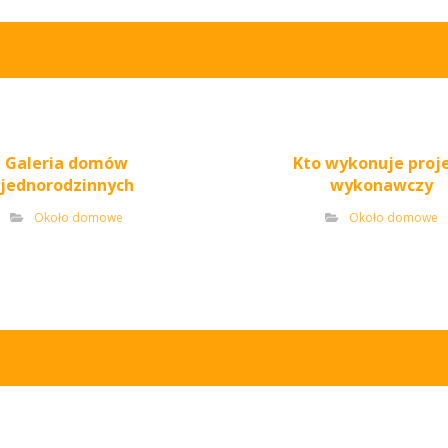
Galeria domów
Kto wykonuje proj
jednorodzinnych
wykonawczy
Około domowe
Około domowe