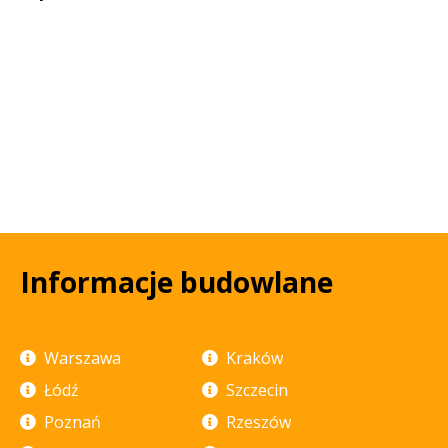
Informacje budowlane
Warszawa
Kraków
Łódź
Szczecin
Poznań
Rzeszów