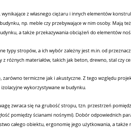
, wynikające z własnego ciężaru i innych elementów konstru
 budynku, np. meble czy przebywające w nim osoby. Mają też
dynku, a także przekazywania obciążeń do elementów nośnyc
e typy stropów, a ich wybór zależny jest m.in. od przeznac
 z różnych materiałów, takich jak beton, drewno, stal czy c
ne, zarówno termiczne jak i akustyczne. Z tego względu pro
y izolacyjne wykorzystywane w budynku.
agę zwraca się na grubość stropu, tzn. przestrzeń pomięd
ległość pomiędzy ścianami nośnymi). Dobór odpowiednich par
stwo całego obiektu, ergonomię jego użytkowania, a także